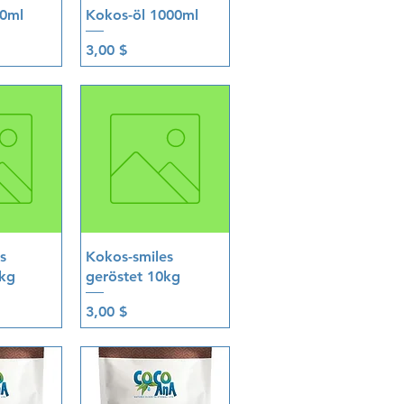
sicht
Schnellansicht
00ml
Kokos-öl 1000ml
Preis
3,00 $
sicht
Schnellansicht
s
Kokos-smiles
0kg
geröstet 10kg
Preis
3,00 $