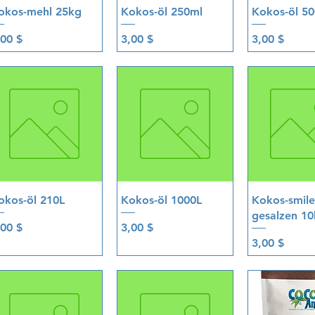
Schnellansicht
Schnellansicht
Schnellan
okos-mehl 25kg
Kokos-öl 250ml
Kokos-öl 5
eis
Preis
Preis
,00 $
3,00 $
3,00 $
Schnellansicht
Schnellansicht
Schnellan
okos-öl 210L
Kokos-öl 1000L
Kokos-smile
gesalzen 1
eis
Preis
,00 $
3,00 $
Preis
3,00 $