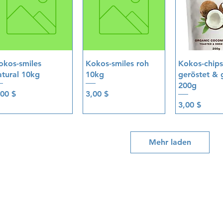
Schnellansicht
Schnellansicht
Schnellan
okos-smiles
Kokos-smiles roh
Kokos-chips
atural 10kg
10kg
geröstet & 
200g
eis
Preis
,00 $
3,00 $
Preis
3,00 $
Mehr laden