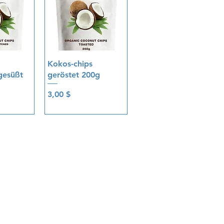
sicht
Schnellansicht
Kokos-chips
gesüßt
geröstet 200g
Preis
3,00 $