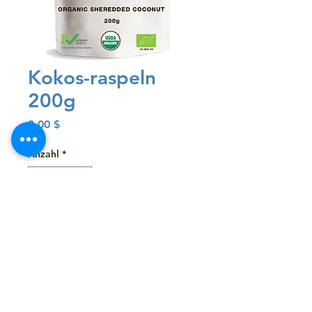
Kokos-raspeln
200g
Preis
3,00 $
Anzahl
*
In den Warenkorb
Sofortkauf